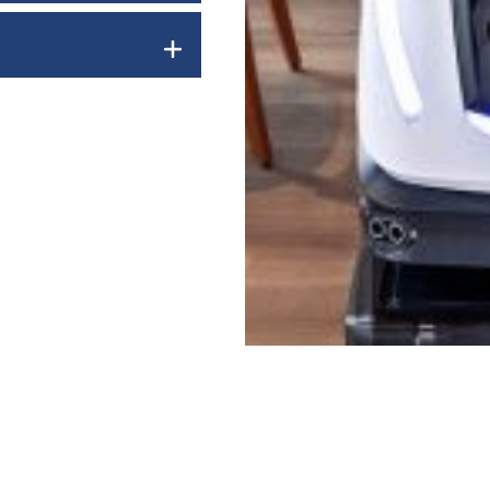
ät von bis zu 4.000 qm
igungstechnologien und -
von autonomen
bschmutz
enden
tzerfreundlichen